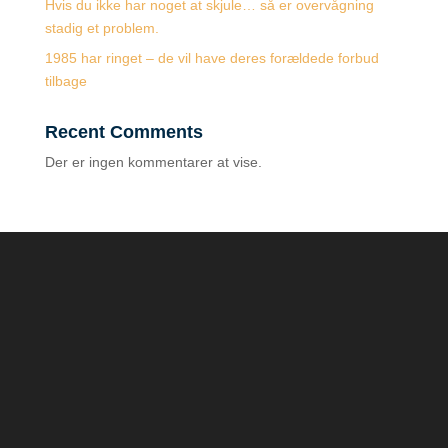
Hvis du ikke har noget at skjule… så er overvågning
stadig et problem.
1985 har ringet – de vil have deres forældede forbud
tilbage
Recent Comments
Der er ingen kommentarer at vise.