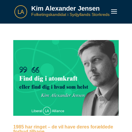
Kim Alexander Jensen
Folketingskandidat i Sydjyllands Storkreds
1985 har ringet – de vil have deres forældede
forbud tilbage