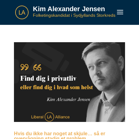
Kim Alexander Jensen
Folketingskandidat i Sydjyllands Storkreds
Hvis du ikke har noget at skjule… så er
overvågning stadig et problem.