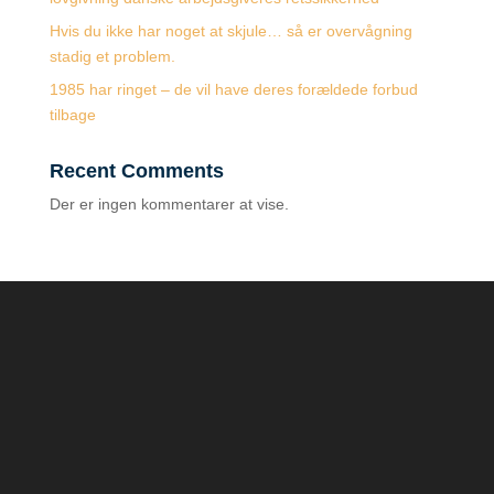
Hvis du ikke har noget at skjule… så er overvågning
stadig et problem.
1985 har ringet – de vil have deres forældede forbud
tilbage
Recent Comments
Der er ingen kommentarer at vise.