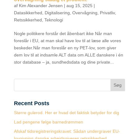
af
Kim Alexander Jensen
|
aug 15, 2025
|
Datasikkerhed
,
Digitalisering
,
Overvågning
,
Privatliv
,
Retssikkerhed
,
Teknologi
Nogle politikere forstår det åbenbart ikke Når man
foreslår i EU, at man skal have lov til at læse alle vores
beskeder.Når man foreslår en ny PET-lov, som giver
dem lov til at indsamle ALT data om ALLE danskere i én
stor database – ja, sundhedsdata og dine private...
Søg
Recent Posts
Større gulerod. Her er hvad det faktisk betyder for dig
Lad pengene følge barnedrømmen
Afskaf tidsregistreringskravet: Sådan undergraver EU-
lovgivning danske arbejdsgiveres retssikkerhed