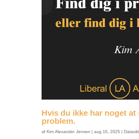
Hvis du ikke har noget at
problem.
af
Kim Alexander Jensen
|
aug 15, 2025
|
Datasi