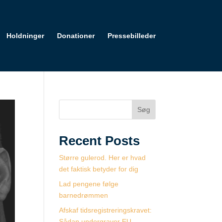
Holdninger
Donationer
Pressebilleder
Søg
Recent Posts
Større gulerod. Her er hvad
det faktisk betyder for dig
Lad pengene følge
barnedrømmen
Afskaf tidsregistreringskravet:
Sådan undergraver EU-