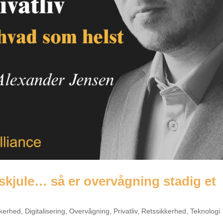
 skjule… så er overvågning stadig et
kkerhed
,
Digitalisering
,
Overvågning
,
Privatliv
,
Retssikkerhed
,
Teknologi