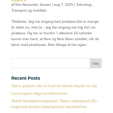
af
Kim Alexander Jensen
|
aug 7, 2025
|
Teknologi
,
Transport og mobilitet
Tilståelse: Jeg har engang kørt pirattaxa Det er mange
år siden nu, men jo – jeg har engang sat mig ind i en
pirattaxa. Og her er hvorfor. I aftenens 19-nyheder
kunne man høre, at flere og flere bliver svindlet, når de
kører med pirattaxaer. Men tilbage til min egen...
Søg
Recent Posts
Større gulerod. Her er hvad det faktisk betyder for dig
Lad pengene følge barnedrømmen
Afskaf tidsregistreringskravet: Sådan undergraver EU-
lovgivning danske arbejdsgiveres retssikkerhed