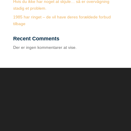
Hvis du ikke har noget at skjule… så er overvågning
stadig et problem.
1985 har ringet – de vil have deres forældede forbud
tilbage
Recent Comments
Der er ingen kommentarer at vise.